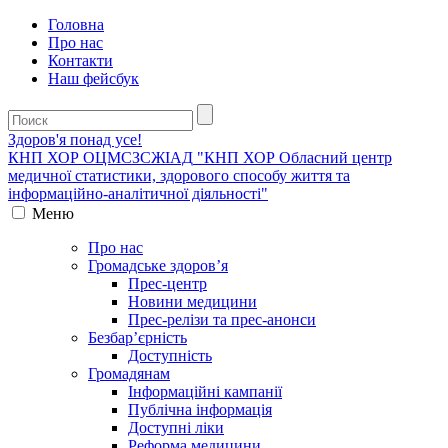
Головна
Про нас
Контакти
Наш фейсбук
Здоров'я понад усе!
КНП ХОР ОЦМСЗСЖIАД
"КНП ХОР Обласний центр
медичної статистики, здорового способу життя та
інформаційно-аналітичної діяльності"
Меню
Про нас
Громадське здоров’я
Прес-центр
Новини медицини
Прес-релізи та прес-анонси
Безбар’єрність
Доступність
Громадянам
Інформаційні кампанії
Публічна інформація
Доступні ліки
Реформа медицини