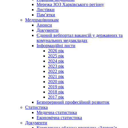
Мережа ЗОЗ Харківського регіону
Листівки
Пам’ятки
Медпрацівникам
Анонси
Документи
Єдиний вебпортал вакансій у державних та
комунальних медзакладах
Інформаційні листи
2026 рік
2025 рік
2024 рік
2023 рік
2022 рік
2021 рік
2020 рік
2019 рік
2018 рік
2017 рік
Безперервний професійний розвиток
Статистика
Медична статистика
Економічна статистика
Документи
Комплексна обласна програма «Здоров’я