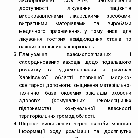
захворювання COVID-19; забезпечення
доступності лікування пацієнтів
високовартісними лікарськими засобами,
витратними матеріалами та виробами
медичного призначення, у тому числі для
лікування гострих невідкладних станів та
важких хронічних захворювань.
Планування взаємопов’язаних і
скоординованих заходів щодо подальшого
розвитку та удосконалення в районах
Харківської області первинної медико-
санітарної допомоги; зміцнення матеріально-
технічної бази окремих закладів охорони
здоров’я (комунальних некомерційних
підприємств) комунальної власності
територіальних громад області.
Широке висвітлення через засоби масової
інформації ходу реалізації та досягнутих