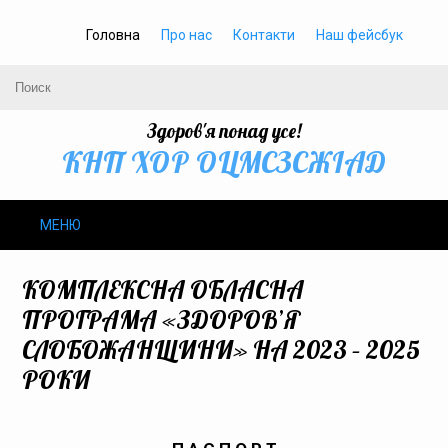
Головна
Про нас
Контакти
Наш фейсбук
Здоров'я понад усе!
КНП ХОР ОЦМСЗСЖIАД
МЕНЮ
Про нас
КОМПЛЕКСНА ОБЛАСНА
ПРОГРАМА «ЗДОРОВ’Я
Громадське здоров’я
СЛОБОЖАНЩИНИ» НА 2023 – 2025
РОКИ
Безбар’єрність
Громадянам