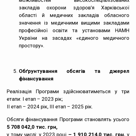
можливостей високоспеціалізованих
закладів охорони здоров’я Харківської
області й медичних закладів обласного
значення із медичними вищими закладами
професійної освіти та установами НАМН
України на засадах «єдиного медичного
простору».
Обґрунтування обсягів та джерел
фінансування
Реалізація Програми здійснюватиметься у три
етапи: І етап – 2023 рік;
ІІ етап – 2024 рік, ІІІ етап – 2025 рік.
Обсяги фінансування Програми становлять усього
5 708 042,0 тис. грн
,
у тому числі: у 2023 році
– 1 910 214,0 тис. грн,
у