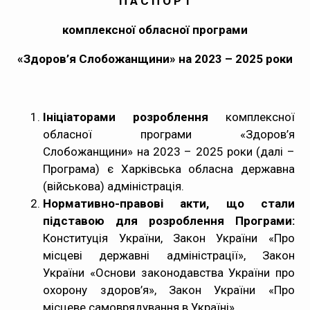
П А С П О Р Т
Медпрацівникам
комплексної обласної програми
Статистика
«Здоров’я Слобожанщини» на 2023 – 2025 роки
Документи
Ініціаторами розроблення
комплексної
Контакти
обласної програми «Здоров’я
Слобожанщини» на 2023 – 2025 роки (далі –
Карта сайта
Програма) є Харківська обласна державна
(військова) адміністрація.
Нормативно-правові акти, що стали
підставою для розроблення Програми:
Конституція України, Закон України «Про
місцеві державні адміністрації», Закон
України «Основи законодавства України про
охорону здоров’я», Закон України «Про
місцеве самоврядування в Україні».