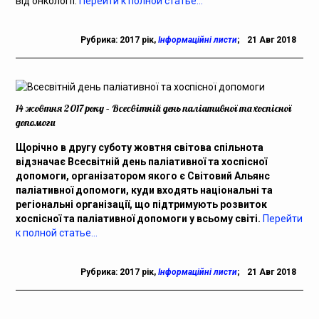
від онкології.
Перейти к полной статье…
Рубрика:
2017 рік
,
Інформаційні листи
;
21 Авг 2018
14 жовтня 2017 року – Всесвітній день паліативної та хоспісної
допомоги
Щорічно в другу суботу жовтня світова спільнота
відзначає Всесвітній день паліативної та хоспісної
допомоги, організатором якого є Світовий Альянс
паліативної допомоги, куди входять національні та
регіональні організації, що підтримують розвиток
хоспісної та паліативної допомоги у всьому світі.
Перейти
к полной статье…
Рубрика:
2017 рік
,
Інформаційні листи
;
21 Авг 2018