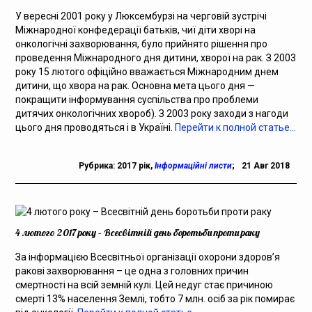
У вересні 2001 року у
Люксембурзі
на черговій зустрічі
Медпрацівникам
Міжнародної конфедерації батьків, чиї діти хворі на
онкологічні захворювання
, було прийнято рішення про
Статистика
проведення Міжнародного дня дитини, хворої на рак. З 2003
року
15 лютого
офіційно вважається Міжнародним днем
дитини, що хвора на
рак
. Основна мета цього дня —
Документи
покращити інформування суспільства про проблеми
дитячих онкологічних хвороб). З 2003 року заходи з нагоди
Контакти
цього дня проводяться і в Україні.
Перейти к полной статье…
Карта сайта
Рубрика:
2017 рік
,
Інформаційні листи
;
21 Авг 2018
4 лютого 2017 року – Всесвітній день боротьби проти раку
За інформацією Всесвітньої організації охорони здоров’я
ракові захворювання – це одна з головних причин
смертності на всій земній кулі. Цей недуг стає причиною
смерті 13% населення Землі, тобто 7 млн. осіб за рік помирає