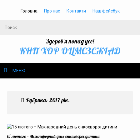
Головна
Про нас
Контакти
Наш фейсбук
Здоров'я понад усе!
КНП ХОР ОЦМСЗСЖIАД
МЕНЮ
Про нас
Рубрика:
2017 рік.
Громадське здоров’я
Безбар’єрність
Громадянам
15 лютого – Міжнародний день онкохворої дитини