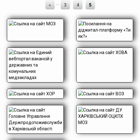
...
«
3
4
5