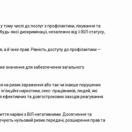
 тому числі до послуг з профілактики, лікування та
удь-якої дискримінації, незалежно від її ВІЛ-статусу,
 а й їхніх прав. Рівність доступу до профілактики —
ике значення для забезпечення загального
ься на ризик зараження або так чи інакше порушених
’єкційні наркотики, секс- працівників, людей, які
ття ефективних та довгострокових заходів реагування
життя нарівні з ВІЛ-негативними. Досягнення та
ечують нульовий ризик передачі, розширення прав та