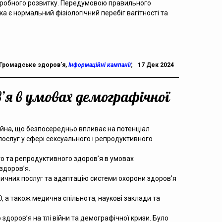
тробного розвитку. Передумовою правильного
 є нормальний фізіологічний перебіг вагітності та
Громадське здоров’я
,
Інформаційні кампанії
;
17 Дек 2024
’я в умовах демографічної
війна, що безпосередньо впливає на потенціал
послуг у сфері сексуального і репродуктивного
го та репродуктивного здоровʼя в умовах
здоровʼя.
ичних послуг та адаптацію системи охорони здоров’я
, а також медична спільнота, наукові заклади та
доров’я на тлі війни та демографічної кризи. Було