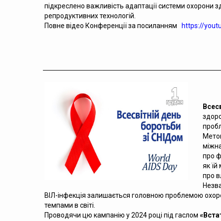
підкреслено важливість адаптації системи охорони зд
репродуктивних технологій.
Повне відео Конференції за посиланням
https://yout
Всес
здоро
пробл
Метою
міжна
про ф
як їй
про в
Незва
ВІЛ-інфекція залишається головною проблемою охорони
темпами в світі.
Проводячи цю кампанію у 2024 році під гаслом
«Вста