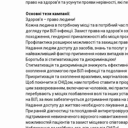
право на здоров’я та усунути прояви нерівності, які 
Основні тези кампанії:
Здоров’я – право людини!
Кожна людина в потрібному місці та в потрібний час п
догляду при ВІЛ-інфекції. Захист права на здоров’я о
походження, гендерної приналежності або місця про
Профілактика розширює можливості та захищає прав
Надання людям доступу до засобів, знань та послуг у г
найважливіший фактор припинення нових випадків ін
Боротьба зі стигматизацією та дискримінацією!
Стигматизація та дискримінація знижують ефективні
охоплення допомогою при ВІЛ-інфекції та подолання 
Приоритизація та охоплення вразливих, маргіналізов
Щоб покінчити зі СНІДом, нам потрібно ставити в прі
цим захворюванням, включаючи чоловіків, які практику
перебувають у місцях позбавлення волі та інших уста
на ВІЛ, за яких забезпечується дотримання права на 
Надання доступу до життєво необхідного лікування д
При ранній діагностиці та послідовній антиретровірус
підтримання невизначеного вірусного навантаження 
можливостей пацієнтів та захист місцевого співтовар