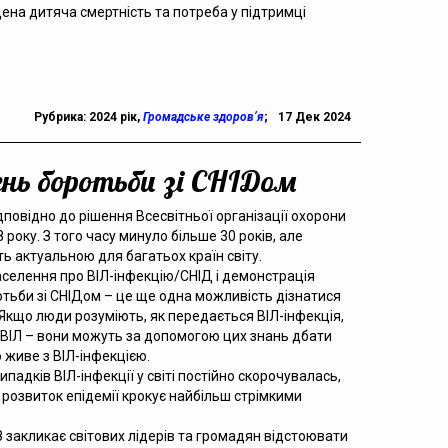
ена дитяча смертність та потреба у підтримці
Рубрика:
2024 рік
,
Громадське здоров’я
;
17 Дек 2024
день боротьби зі СНІДом
дповідно до рішення Всесвітньої організації охорони
оку. З того часу минуло більше 30 років, але
 актуальною для багатьох країн світу.
аселення про ВІЛ-інфекцію/СНІД і демонстрація
отьби зі СНІДом – це ще одна можливість дізнатися
Якщо люди розуміють, як передається ВІЛ-інфекція,
 ВІЛ – вони можуть за допомогою цих знань дбати
о живе з ВІЛ-інфекцією.
падків ВІЛ-інфекції у світі постійно скорочувалась,
 розвиток епідемії крокує найбільш стрімкими
З закликає світових лідерів та громадян відстоювати