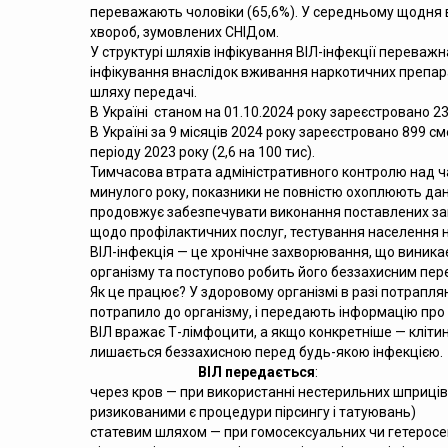
переважають чоловіки (65,6%). У середньому щодня в 
хвороб, зумовлених СНІДом.
У структурі шляхів інфікування ВІЛ-інфекції переваж
інфікування внаслідок вживання наркотичних препараті
шляху передачі.
В Україні станом на 01.10.2024 року зареєстровано 23
В Україні за 9 місяців 2024 року зареєстровано 899 с
періоду 2023 року (2,6 на 100 тис).
Тимчасова втрата адміністративного контролю над ча
минулого року, показники не повністю охоплюють дані
продовжує забезпечувати виконання поставлених завда
щодо профілактичних послуг, тестування населення на
ВІЛ-інфекція — це хронічне захворювання, що виникає
організму та поступово робить його беззахисним пе
Як це працює? У здоровому організмі в разі потрапля
потрапило до організму, і передають інформацію про
ВІЛ вражає Т-лімфоцити, а якщо конкретніше — клітини
лишається беззахисною перед будь-якою інфекцією.
ВІЛ передається
:
через кров — при використанні нестерильних шприців,
ризикованими є процедури пірсингу і татуювань)
статевим шляхом — при гомосексуальних чи гетеросек