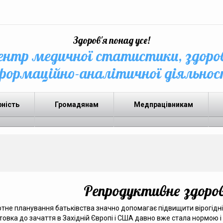
Здоров'я понад усе!
нтр медичної статистики, здоро
формаційно-аналітичної діяльнос
рність
Громадянам
Медпрацівникам
Репродуктивне здоров
тне планування батьківства значно допомагає підвищити вірогідні
товка до зачаття в Західній Європі і США давно вже стала нормою 