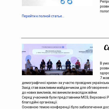
Репро
розви
полог
Перейти к полной статье…
С
В умо
розви
здоро
7 жов
демографічної кризи» за участю провідних українськи
Захід став важливим майданчиком для обговорення ст
до нових викликів, які виникли внаслідок війни.
Серед учасників були представники МОЗ, Верховної Ра
благодійні організації.
Основною темою конференції було забезпечення досту