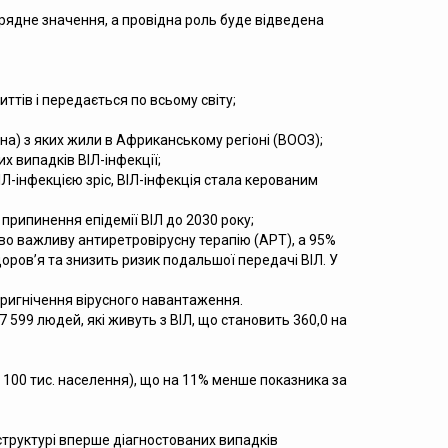
ядне значення, а провідна роль буде відведена
тів і передається по всьому світу;
йона) з яких жили в Африканському регіоні (ВООЗ);
х випадків ВІЛ-інфекції;
ВІЛ-інфекцією зріс, ВІЛ-інфекція стала керованим
припинення епідемії ВІЛ до 2030 року;
тєво важливу антиретровірусну терапію (АРТ), а 95%
доров’я та знизить ризик подальшої передачі ВІЛ. У
 пригнічення вірусного навантаження.
 599 людей, які живуть з ВІЛ, що становить 360,0 на
а 100 тис. населення), що на 11% менше показника за
й структурі вперше діагностованих випадків