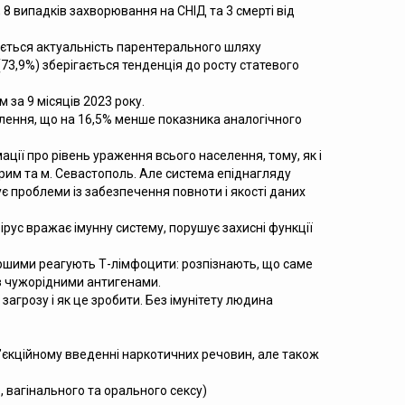
8 випадків захворювання на СНІД та 3 смерті від
гається актуальність парентерального шляху
(73,9%) зберігається тенденція до росту статевого
 за 9 місяців 2023 року.
селення, що на 16,5% менше показника аналогічного
ії про рівень ураження всього населення, тому, як і
Крим та м. Севастополь. Але система епіднагляду
є проблеми із забезпечення повноти і якості даних
рус вражає імунну систему, порушує захисні функції
Першими реагують Т-лімфоцити: розпізнають, що саме
 з чужорідними антигенами.
загрозу і як це зробити. Без імунітету людина
н’єкційному введенні наркотичних речовин, але також
 вагінального та орального сексу)