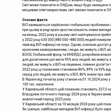
Наближення до майбутнього, вільного від СНІДу!
Світ може покінчити зі СНІДом, якщо буде захищено
місцевим співтовариствам, світ зможе покінчити зі 
Основні факти:
ВІЛ залишається серйозною глобальною проблемою охор
при цьому в ряді країн зростає кількість нових випад
на кінець 2022 року в усьому світі налічувалося прибл
у 2022 році 630 000 [480 000–880 000] людей померли в
ліків від ВІЛ-інфекції не існує. Однак, оскільки дост
хронічним захворюванням, і люди, які живуть з ВІЛ, 
ВООЗ, Глобальний фонд та ЮНЕЙДС розробили власні гл
для досягнення цієї мети 95% всіх людей, які живуть 
людей, які живуть з ВІЛ на лікуванні, повинні досягт
2022 році ці показники становили 86%, 89% та 93% від
серед усіх людей, які живуть з ВІЛ, 86% знали про св
В Україні від початку року станом на 01.10.2024 року
100 тис. населення.
У Харківській області цей показник становить 237,5 на
Впродовж поточного періоду 2024 року в Україні вияв
аналогічний період 2023 року.
У Харківській області за 10 місяців 2024 року цей пок
Як і раніше, найбільше випадків ВІЛ-інфекції було зар