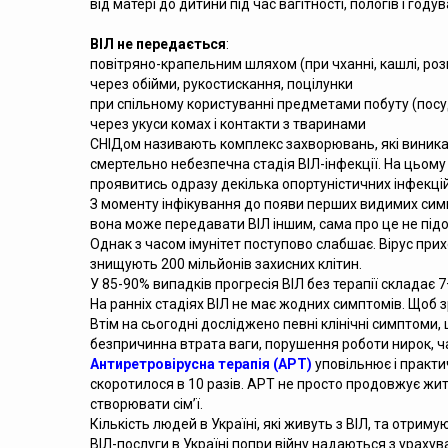
від матері до дитини під час вагітності, пологів і год
ВІЛ не передається
:
повітряно-крапельним шляхом (при чханні, кашлі, роз
через обійми, рукостискання, поцілунки
при спільному користуванні предметами побуту (пос
через укуси комах і контакти з тваринами
СНІДом називають комплекс захворювань, які виникают
смертельно небезпечна стадія ВІЛ-інфекції. На цьом
проявитись одразу декілька опортуністичних інфекцій
З моменту інфікування до появи перших видимих симп
вона може передавати ВІЛ іншим, сама про це не під
Однак з часом імунітет поступово слабшає. Вірус при
знищують 200 мільйонів захисних клітин.
У 85-90% випадків прогресія ВІЛ без терапії складає 
На ранніх стадіях ВІЛ не має жодних симптомів. Щоб зр
Втім на сьогодні досліджено певні клінічні симптоми
безпричинна втрата ваги, порушення роботи нирок, ча
Антиретровірусна терапія (АРТ)
уповільнює і практи
скоротилося в 10 разів. АРТ не просто продовжує жи
створювати сім’ї.
Кількість людей в Україні, які живуть з ВІЛ, та отрим
ВІЛ-послуги в Україні попри війну надаються з урахув