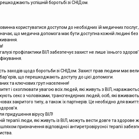
перешкоджають успішній боротьбі зі СНІДом.
овинна користуватися доступом до необхідних їй медичних послуг, у
значає, що медична допомога має бути доступна кожній людині без б
живання.
а!
алузі профілактики ВІЛ забезпечує захист не лише їхнього здоров’я,
фікування.
сть заходів щодо боротьби зі СНІДом. Захист прав людини має вел
бар’єрів, що перешкоджають доступу до цієї допомоги.
аних та ключових груп населення!
оритет і охоплювати увагою всіх людей, які живуть з ВІЛ, наражают
ють секс з чоловіками, трансгендерних людей, осіб, які вживають ін
новах закритого типу, а також їх партнерів. Це необхідно для вжи
здоров’я.
ля придушення вірусу ВІЛ!
ній терапії люди, які живуть із ВІЛ, можуть вести довге та здорове 
шляхом призначення відповідної антиретровірусної терапії забезп
иства.