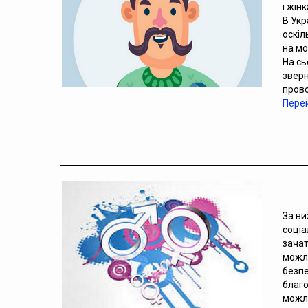
і жінк
В Укр
оскіл
на мо
На сь
зверн
прово
Перей
За ви
соціа
зачат
можли
безпе
благо
можли