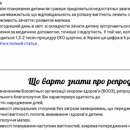
а.
аїні планування дитини як і раніше приділяється недостатньо ува
ьки вважається, що відповідальність за успішну вагітність лежить с
жливість зачаття і розвиток малюка.
огоднішній день в світі зі складністю зачати дитину зустрічаються 
ення за медичною допомогою, точніше її відсутність. У той час, кол
диться 1,5-2 тисяч процедур ЕКО щорічно, в Україні ця цифра в 6 ра
ти к полной статье…
Що варто знати про репрод
значенням Всесвітньої організації охорони здоров’я (ВООЗ), репрод
льного благополуччя. Він характеризує здатність до:
тя і народження дітей;
вості сексуальних стосунків без загрози захворювань, що перед
чної вагітності, пологів, виживання і здоров’я дитини;
получчя матері;
вості планування наступних вагітностей, зокрема попередження н