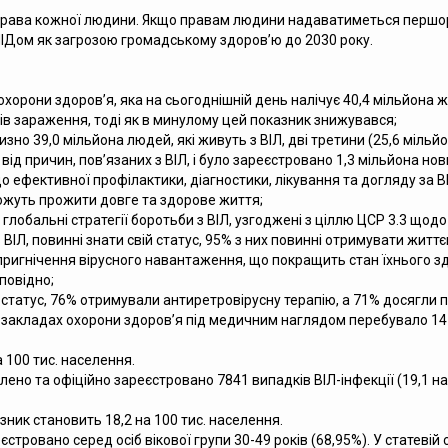
 права кожної людини. Якщо правам людини надаватиметься першор
СНІДом як загрозою громадському здоров’ю до 2030 року.
они здоров’я, яка на сьогоднішній день налічує 40,4 мільйона жит
ків зараження, тоді як в минулому цей показник знижувався;
изно 39,0 мільйона людей, які живуть з ВІЛ, дві третини (25,6 міль
ід причин, пов’язаних з ВІЛ, і було зареєстровано 1,3 мільйона нови
уп до ефективної профілактики, діагностики, лікування та догляду за 
можуть прожити довге та здорове життя;
обальні стратегії боротьби з ВІЛ, узгоджені з ціллю ЦСР 3.3 щодо 
з ВІЛ, повинні знати свій статус, 95% з них повинні отримувати жит
и пригнічення вірусного навантаження, що покращить стан їхнього з
повідно;
ій статус, 76% отримували антиретровірусну терапію, а 71% досягли
 у закладах охорони здоров’я під медичним наглядом перебувало 147
 100 тис. населення.
лено та офіційно зареєстровано 7841 випадків ВІЛ-інфекції (19,1 н
азник становить 18,2 на 100 тис. населення.
еєстровано серед осіб вікової групи 30-49 років (68,95%). У статеві