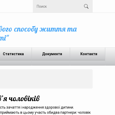
вого способу життя та
ті"
Статистика
Документи
Контакти
’я чоловіків
сть зачаття і народження здорової дитини.
і приймають в цьому участь обидва партнери: чоловік