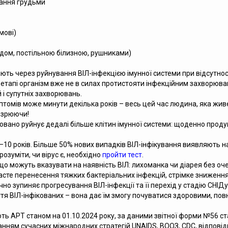
ування грудьми
мові)
удом, постільною білизною, рушниками)
ь через руйнування ВІЛ-інфекцією імунної системи при відсутності
у етапі організм вже не в силах протистояти інфекційним захворюв
 і супутніх захворювань.
томів може минути декілька років – весь цей час людина, яка живе
озрюючи!
ховано руйнує дедалі більше клітин імунної системи: щоденно проду
7–10 років. Більше 50% нових випадків ВІЛ-інфікування виявляють на
озуміти, чи вірус є, необхідно
пройти тест
.
, що можуть вказувати на наявність ВІЛ: лихоманка чи діарея без о
сте перенесення тяжких бактеріальних інфекцій, стрімке зниження 
чно зупиняє прогресування ВІЛ-інфекції та її перехід у стадію СНІДу
ття ВІЛ-інфікованих – вона дає їм змогу почуватися здоровими, по
ують АРТ станом на 01.10.2024 року, за даними звітної форми №56 ст
анням сучасних міжнародних стратегій UNAIDS, ВООЗ, CDC, відповідн