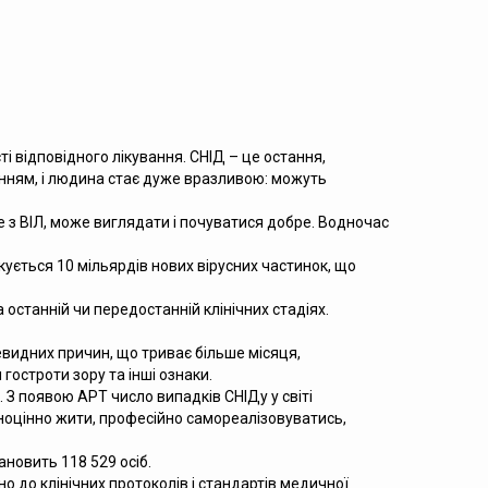
 відповідного лікування. СНІД – це остання,
анням, і людина стає дуже вразливою: можуть
 з ВІЛ, може виглядати і почуватися добре. Водночас
кується 10 мільярдів нових вірусних частинок, що
 останній чи передостанній клінічних стадіях.
чевидних причин, що триває більше місяця,
гостроти зору та інші ознаки.
. З появою АРТ число випадків СНІДу у світі
вноцінно жити, професійно самореалізовуватись,
ановить 118 529 осіб.
о до клінічних протоколів і стандартів медичної