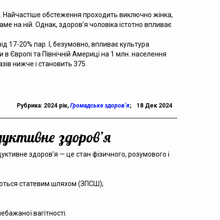
ги. Найчастіше обстеження проходить виключно жінка,
аме на ній. Однак, здоров’я чоловіка істотно впливає
від 17-20% пар. І, безумовно, впливає культура
и в Європі та Північній Америці на 1 млн. населення
зів нижче і становить 375.
Рубрика:
2024 рік
,
Громадське здоров’я
;
18 Дек 2024
уктивне здоров’я
уктивне здоров’я — це стан фізичного, розумового і
аються статевим шляхом (ЗПСШ);
ебажаної вагітності.