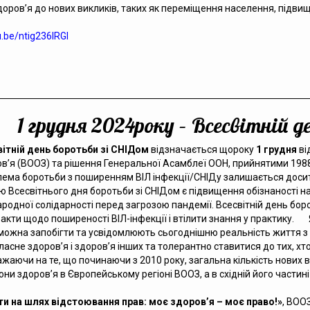
оров’я до нових викликів, таких як переміщення населення, підвищ
u.be/ntig236lRGI
1 грудня 2024року – Всесвітній 
вітній день боротьби зі СНІДом
відзначається щороку
1 грудня
ві
в’я (ВООЗ) та рішення Генеральної Асамблеї ООН, прийнятими 1988 р
ема боротьби з поширенням ВІЛ інфекції/СНІДу залишається досить
 Всесвітнього дня боротьби зі СНІДом є підвищення обізнаності н
родної солідарності перед загрозою пандемії. Всесвітній день бор
акти щодо поширеності ВІЛ-інфекції і втілити знання у практику. 
 можна запобігти та усвідомлюють сьогоднішню реальність життя з
ласне здоров’я і здоров’я інших та толерантно ставитися до тих, хт
жаючи на те, що починаючи з 2010 року, загальна кількість нових ви
 здоров’я в Європейському регіоні ВООЗ, а в східній його частині
ти на шлях відстоювання прав: моє здоров’я – моє право!»
, ВОО