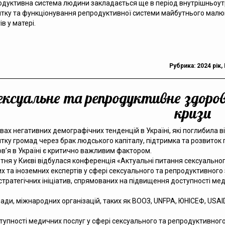
дуктивна система людини закладається ще в період внутрішньоу
тку та функціонування репродуктивної системи майбутнього малюка
ів у матері.
Рубрика:
2024 рік
,
ексуальне та репродуктивне здоров
кризи
вах негативних демографічних тенденцій в Україні, які поглибила 
тку громад через брак людського капіталу, підтримка та розвиток 
в’я в Україні є критично важливим фактором.
тня у Києві відбулася конференція «Актуальні питання сексуально
х та іноземних експертів у сфері сексуального та репродуктивного 
ратегічних ініціатив, спрямованих на підвищення доступності мед
ди, міжнародних організацій, таких як ВООЗ, UNFPA, ЮНІСЕФ, USAID
пності медичних послуг у сфері сексуального та репродуктивного з