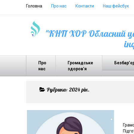
Головна
Про нас
Контакти
Наш фейсбук
"КНП ХОР Обласний це
ін
Про
Громадське
Безбар’є
нас
здоров’я
Рубрика:
2024 рік.
Грамо
Підго