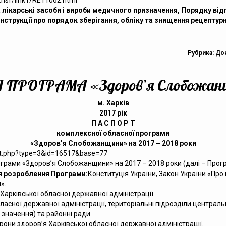
2.nsf/link1/RE11062.html
лікарські засоби і вироби медичного призначення, Порядку відп
 Інструкції про порядок зберігання, обліку та знищення рецептур
Рубрика:
До
ОГРАМА «Здоров’я Слобожанщин
м. Харків
2017 рік
П А С П О Р Т
комплексної обласної програми
«Здоров’я Слобожанщини» на 2017 – 2018 роки
ext.php?type=3&id=16517&base=77
грами «Здоров’я Слобожанщини» на 2017 – 2018 роки (далі – Прогр
я розроблення Програми:
Конституція України, Закон України «Про 
».
Харківської обласної державної адміністрації.
бласної державної адміністрації, територіальні підрозділи централь
о значення) та районні ради.
рони здоров’я Харківської обласної державної адміністрації.