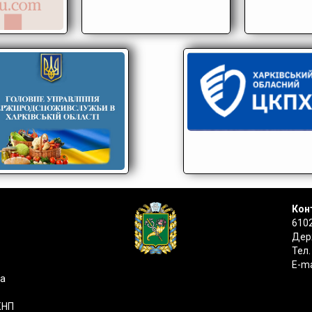
Конт
6102
Держ
Тел.
E-ma
на
КНП