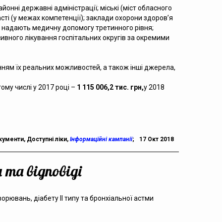
йонні державні адміністрації; міські (міст обласного
асті (у межах компетенції); заклади охорони здоров’я
та надають медичну допомогу третинного рівня;
нсивного лікування госпітальних округів за окремими
нням їх реальних можливостей, а також інші джерела,
тому числі у 2017 році –
1 115 006,2 тис. грн,
у 2018
кументи
,
Доступні ліки
,
Інформаційні кампанії
;
17 Окт 2018
та відповіді
орювань, діабету ІІ типу та бронхіальної астми