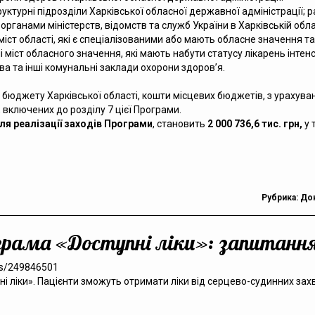
уктурні підрозділи Харківської обласної державної адміністрації; ра
органами міністерств, відомств та служб України в Харківській обл
, міст області, які є спеціалізованими або мають обласне значення 
ні міст обласного значення, які мають набути статусу лікарень інте
ва та інші комунальні заклади охорони здоров’я.
бюджету Харківської області, кошти місцевих бюджетів, з урахува
 включених до розділу 7 цієї Програми.
ля реалізації заходів Програми
, становить
2 000 736,6 тис. грн,
у 
Рубрика:
До
грама «Доступні ліки»: запитання 
ws/249846501
і ліки». Пацієнти зможуть отримати ліки від серцево-судинних захв