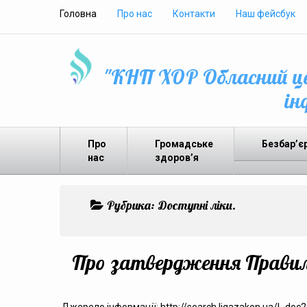
Головна
Про нас
Контакти
Наш фейсбук
"КНП ХОР Обласний це
ін
Про
Громадське
Безбар’є
нас
здоров’я
Рубрика:
Доступні ліки.
Про затвердження Правил в