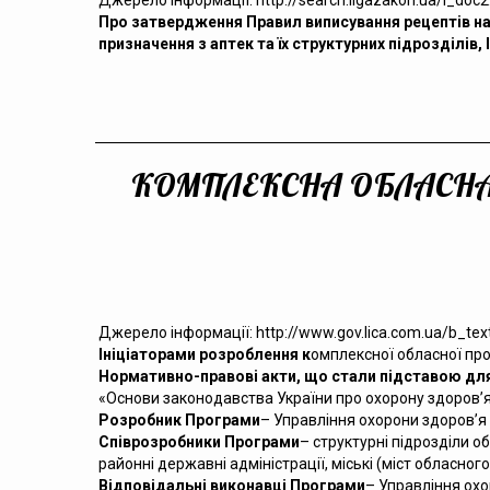
Джерело інформації:
http://search.ligazakon.ua/l_doc
Про затвердження Правил виписування рецептів на 
призначення з аптек та їх структурних підрозділів,
КОМПЛЕКСНА ОБЛАСНА ПР
Джерело інформації: http://www.gov.lica.com.ua/b_t
Ініціаторами розроблення к
омплексної обласної про
Нормативно-правові акти, що стали підставою дл
«Основи законодавства України про охорону здоров’я
Розробник Програми
– Управління охорони здоров’я 
Співрозробники Програми
– структурні підрозділи о
районні державні адміністрації, міські (міст обласног
Відповідальні виконавці Програми
– Управління охо