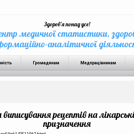
Здоров'я понад усе!
нтр медичної статистики, здоро
формаційно-аналітичної діяльнос
рність
Громадянам
Медпрацівникам
иписування рецептів на лікарські
призначення