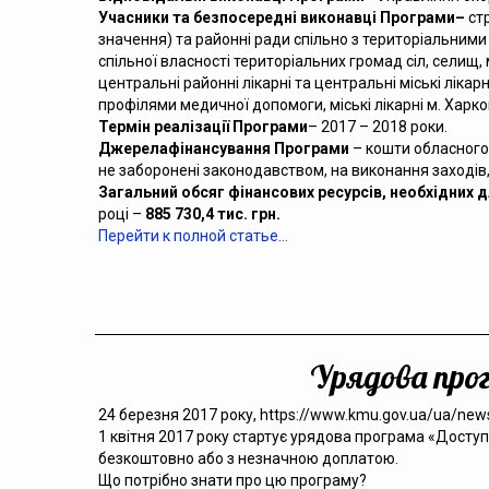
Учасники та безпосередні виконавці Програми
–
стр
значення) та районні ради спільно з територіальними 
спільної власності територіальних громад сіл, селищ
центральні районні лікарні та центральні міські лікар
профілями медичної допомоги, міські лікарні м. Харко
Термін реалізації Програми
– 2017 – 2018 роки.
Джерела
фінансування Програми
– кошти обласного 
не заборонені законодавством, на виконання заходів,
Загальний обсяг фінансових ресурсів, необхідних д
році –
885 730,4 тис. грн.
Перейти к полной статье…
Урядова про
24 березня 2017 року, https://www.kmu.gov.ua/ua/ne
1 квітня 2017 року стартує урядова програма «Доступн
безкоштовно або з незначною доплатою.
Що потрібно знати про цю програму?