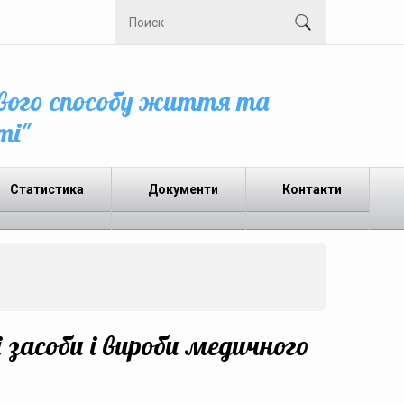
вого способу життя та
ті"
Статистика
Документи
Контакти
 засоби і вироби медичного