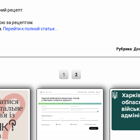
ний рецепт.
ою за рецептом.
а.
Перейти к полной статье…
Рубрика:
До
1
2