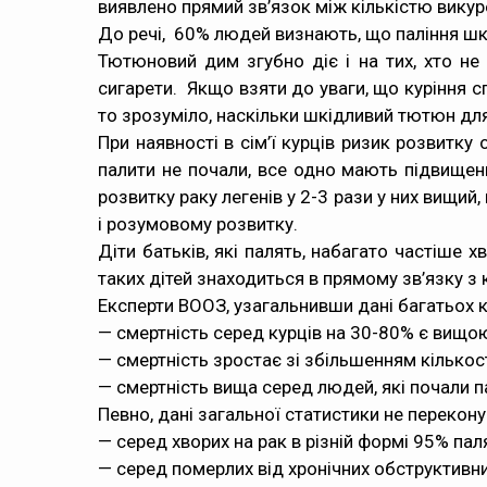
виявлено прямий зв’язок між кількістю викур
До речі, 60% людей визнають, що паління шкід
Тютюновий дим згубно діє і на тих, хто н
сигарети. Якщо взяти до уваги, що куріння сп
то зрозуміло, наскільки шкідливий тютюн дл
При наявності в сім’ї курців ризик розвитк
палити не почали, все одно мають підвищен
розвитку раку легенів у 2-3 рази у них вищий,
і розумовому розвитку.
Діти батьків, які палять, набагато частіше
таких дітей знаходиться в прямому зв’язку з
Експерти ВООЗ, узагальнивши дані багатьох к
— смертність серед курців на 30-80% є вищою,
— смертність зростає зі збільшенням кількос
— смертність вища серед людей, які почали п
Певно, дані загальної статистики не переконую
— серед хворих на рак в різній формі 95% пал
— серед померлих від хронічних обструктивн