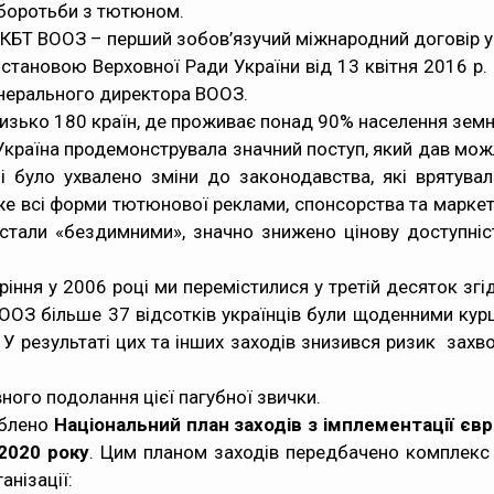
о боротьби з тютюном.
РКБТ ВООЗ – перший зобов’язучий міжнародний договір у 
становою Верховної Ради України від 13 квітня 2016 р. 
енерального директора ВООЗ.
зько 180 країн, де проживає понад 90% населення земно
Україна продемонструвала значний поступ, який дав мож
 було ухвалено зміни до законодавства, які врятувал
же всі форми тютюнової реклами, спонсорства та марке
 стали «бездимними», значно знижено цінову доступніс
уріння у 2006 році ми перемістилися у третій десяток з
 ВООЗ більше 37 відсотків українців були щоденними кур
У результаті цих та інших заходів знизився ризик захв
ного подолання цієї пагубної звички.
облено
Національний план заходів з імплементації єв
2020 року
. Цим планом заходів передбачено комплекс з
анізації: