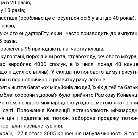
а в 20 разів;
у 13 разів;
астіше (особливо це стосується осіб у віці до 40 років);
 разів;
ючого ендартеріїту, який часто призводить до ампутації
5 разів;
оз легень 95 припадають на частку курців;
аку гортані, порожнини рота, стравоходу, сечового міхура
що виробляє 4000 сполук, в їх числі понад 40 канцер
о підсилює вплив). У складі тютюнового диму присутні 
, він є першопричиною розвитку раку легенів.
ть життя багатьох мільйонів людей, їхніх дітей та батьк
 асамблеї охорони здоров’я було прийнято Рамкову Конве
ентом, першою міжнародною угодою, метою якої є зни
світі. Положення Конвенції встановлюють міжнародні
 цін і податків на тютюн, заборона продажу тютюну н
оргівля і пасивне куріння.
країн, і 27 лютого 2005 Конвенція набула чинності. З то