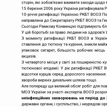
сторін, які зобов’язані вживати заходи щод
15 березня 2006 року Україна ратифікувала 
10-річчя ратифікації Україною РКБТ ВООЗ По
направлена до Секретаріату РКБТ ВООЗ та Г
Сьогодні Рамкову Конвенцію підтримують бли
У цій боротьбі за право людини на здоров’я 
З моменту ратифікації РКБТ ВООЗ в Україні
ставлення до тютюну та куріння, зникли май
упаковок сигарет, більшість робочих місць
акцизів.
З четвертого місця у світі за поширеністю к
тютюнової епідемії. У рік ратифікації РКБТ
відсотки курців серед дорослого населення. 
хвороби верхніх дихальних шляхів тощо.
Але попереду ще великий обсяг робіт для пов
МОЗ України за участі експертів ВООЗ розр
неінфекційних захворювань на період до 
державні органи, і суспільство, і неурядові орг