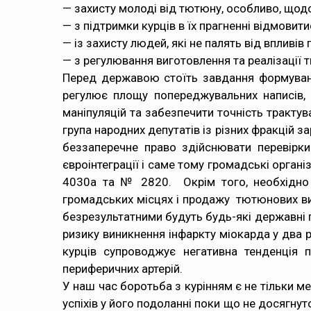
— захисту молоді від тютюну, особливо, щодо
— з підтримки курців в їх прагненні відмовитис
— із захисту людей, які не палять від впливів 
— з регулювання виготовлення та реалізації т
Перед державою стоїть завдання формуванн
регулює площу попереджувальних написів,
маніпуляцій та забезпечити точність тракту
група народних депутатів із різних фракці
беззаперечне право здійснювати перевірк
євроінтеграції і саме тому громадські орган
4030а
та №
2820
. Окрім того, необхідн
громадських місцях і продажу тютюнових вир
безрезультатними будуть будь-які державні
ризику виникнення інфаркту міокарда у два ра
курців супроводжує негативна тенденція п
периферичних артерій.
У наш час боротьба з курінням є не тільки 
успіхів у його подоланні поки що не досягну