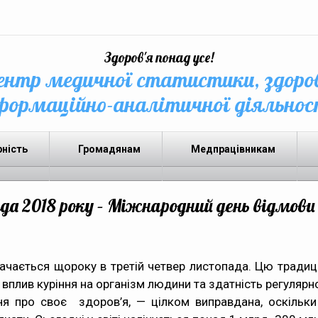
Здоров'я понад усе!
нтр медичної статистики, здоро
формаційно-аналітичної діяльнос
рність
Громадянам
Медпрацівникам
да 2018 року – Міжнародний день відмови 
начається щороку в третій четвер листопада. Цю тради
 вплив куріння на організм людини та здатність регулярн
я про своє здоров’я, — цілком виправдана, оскільки 