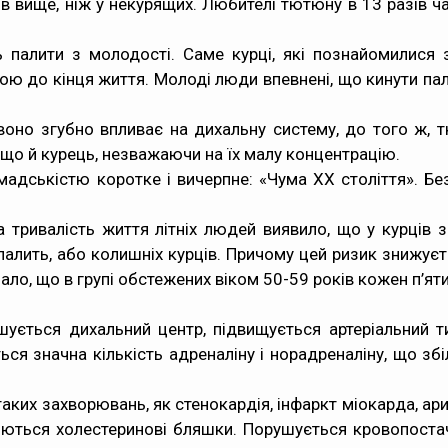
азів вище, ніж у некурящих. Любителі тютюну в 13 разів 
алити з молодості. Саме курці, які познайомилися з
ю до кінця життя. Молоді люди впевнені, що кинути пал
воно згубно впливає на дихальну систему, до того ж, 
, що й курець, незважаючи на їх малу концентрацію.
мадськістю коротке і вичерпне: «Чума ХХ століття». Б
 тривалість життя літніх людей виявило, що у курців з
 палить, або колишніх курців. Причому цей ризик знижуєть
о, що в групі обстежених віком 50-59 років кожен п’ят
ушується дихальний центр, підвищується артеріальний т
ься значна кількість адреналіну і норадреналіну, що з
ких захворювань, як стенокардія, інфаркт міокарда, арит
ються холестеринові бляшки. Порушується кровопостача