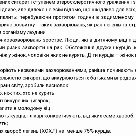
ених сигарет і ступенем атеросклеротичного ураження і 
ливе, але далеко не всім відомо, що шкідливо для всіх, 
е палить: перебуваючи протягом години в задимленому 
рияє розвитку і таких захворювань, як рак легенів та стр
я організму людини.
у онкозахворювань зростає. Люди, які в дитячому віці п
ий ризик захворіти на рак. Обстеження дружин курців ч
 ніж у жінок, чоловіки яких не курять. Діти курців — жін
 хворіють нервовими захворюваннями, раніше починають 
 кількістю сигарет, що викурюються їх батьками впродов
раїн світу, зробили висновок:
 ніж тих, хто не курить;
ті викурених цигарок;
алити в молодому віці.
ть курців, і лікарі конкретизують, від яких саме хвороб:
ять;
их хвороб легень (ХОХЛ) не менше 75% курців;