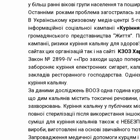
у більш ранні вікові групи населення та пошир
Останніми роками проблема загострилась за
В Українському кризовому медіа-центрі 5-г
інформаційної соціальної кампанії
«Куріння
громадянського представництва “Життя”. П
кампанії, ризики куріння кальяну для здоров
сайтах цих організацій так і на сайті
КЗОЗ Ха
Закон № 2899-IV ««Про заходи щодо попере
забороняє куріння електронних сигарет, кал
закладів ресторанного господарства. Одні
куріння кальяну.
За даними досліджень ВООЗ одна година курі
що дим кальянів містить токсичні речовини,
захворювань. Куріння кальяну у публічних
повної стерилізації після використання інш
суміші для куріння кальянів також є НЕБЕЗП
вироби, виготовлені на основі звичайного тют
Запровадження медичної допомоги курцям і н