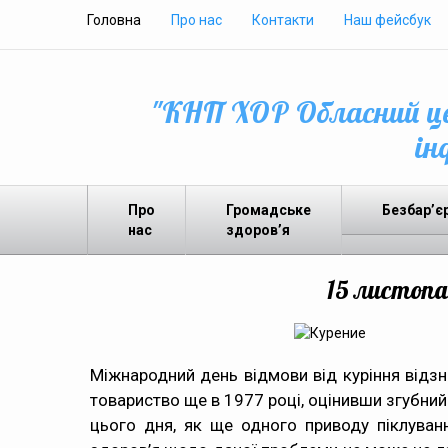
Головна
Про нас
Контакти
Наш фейсбук
"КНП ХОР Обласний це
ін
Про
Громадське
Безбар’є
нас
здоров’я
15 листопа
Міжнародний день відмови від куріння відз
товариство ще в 1977 році, оцінивши згубний
цього дня, як ще одного приводу піклуванн