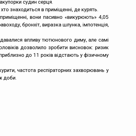
закупорки судин серця.
хто знаходиться в приміщенні, де курять.
приміщенні, вони пасивно «викурюють» 4,05
авоходу, бронхіт, виразка шлунка, імпотенція,
іддавалися впливу тютюнового диму, але самі
оловіків дозволило зробити висновок: ризик
ок приблизно до 11 років відстають у фізичному
курити, частота респіраторних захворювань у
ж доби.