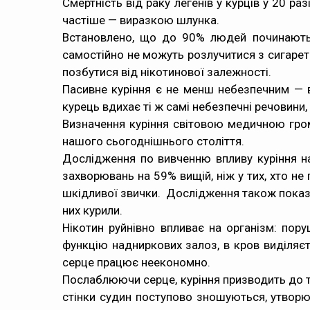
Смертність від раку легенів у курців у 20 р
частіше — виразкою шлунка.
Встановлено, що до 90% людей починають п
самостійно не можуть розлучитися з сигарето
позбутися від нікотинової залежності.
Пасивне куріння є не менш небезпечним — 
курець вдихає ті ж самі небезпечні речовини
Визначення куріння світовою медичною гро
нашого сьогоднішнього століття.
Дослідження по вивченню впливу куріння на
захворювань на 59% вищій, ніж у тих, хто не
шкідливої звички. Дослідження також показал
них курили.
Нікотин руйнівно впливає на організм: пор
функцію надниркових залоз, в кров виділяєт
серце працює неекономно.
Послаблюючи серце, куріння призводить до та
стінки судин поступово зношуються, утворю