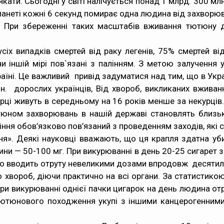
ти. Сьогодні у світі налічується понад 1 млрд. 300 млн.
 планеті кожні 6 секунд помирає одна людина від захворюв
й. При збереженні таких масштабів вживання тютюну д
сіх випадків смертей від раку легенів, 75% смертей ві
чи іншій мірі пов`язані з палінням. З метою залучення 
раїні. Це важливий привід задуматися над тим, що в Укр
н. дорослих українців, Від хвороб, викликаних вжива
рці живуть в середньому на 16 років менше за некурців.
ютюном захворювань в нашій державі становлять близь
іння обов’язково пов’язаний з проведенням заходів, які
оня». Деякі науковці вважають, що ця крапля здатна уб
ни — 50-100 мг. При викурюванні в день 20-25 сигарет за
 що вводить отруту невеликими дозами впродовж десятил
хвороб, діючи практично на всі органи. За статистикою
и викурюванні однієї пачки цигарок на день людина отри
тютюнового походження укупі з іншими канцерогенним