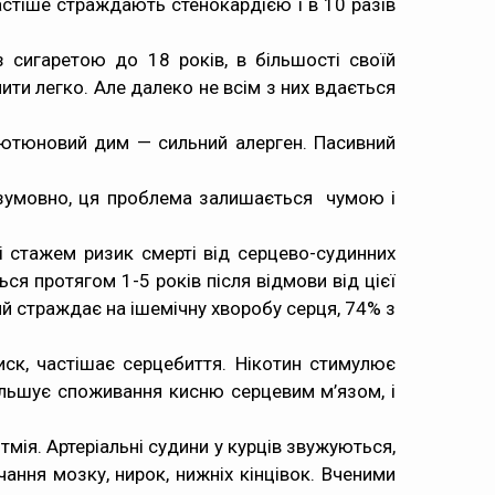
частіше страждають стенокардією і в 10 разів
 сигаретою до 18 років, в більшості своїй
ити легко. Але далеко не всім з них вдається
тютюновий дим — сильний алерген. Пасивний
езумовно, ця проблема залишається чумою і
і стажем ризик смерті від серцево-судинних
ся протягом 1-5 років після відмови від цієї
ий страждає на ішемічну хворобу серця, 74% з
иск, частішає серцебиття. Нікотин стимулює
більшує споживання кисню серцевим м’язом, і
мія. Артеріальні судини у курців звужуються,
ння мозку, нирок, нижніх кінцівок. Вченими