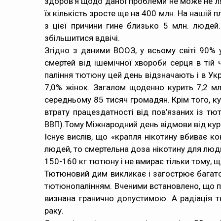
здоров’я щодо даної проблеми не може не ляка
їх кількість зросте ще на 400 млн. На нашій
з цієї причини гине близько 5 млн. люде
збільшитися вдвічі.
Згідно з даними ВООЗ, у всьому світі 90% у
смертей від ішемічної хвороби серця в тій 
паління тютюну цей день відзначають і в Ук
7,0% жінок. Загалом щоденно курить 7,2 мл
середньому 85 тисяч громадян. Крім того, ку
втрату працездатності від пов’язаних із т
ВВП).Тому Міжнародний день відмови від кур
Існує вислів, що «крапля нікотину вбиває к
людей, то смертельна доза нікотину для люди
150-160 кг тютюну і не вмирає тільки тому,
Тютюновий дим викликає і загострює багато 
тютюнопалінням. Вченими встановлено, що пр
визнана гранично допустимою. А радіація 
раку.