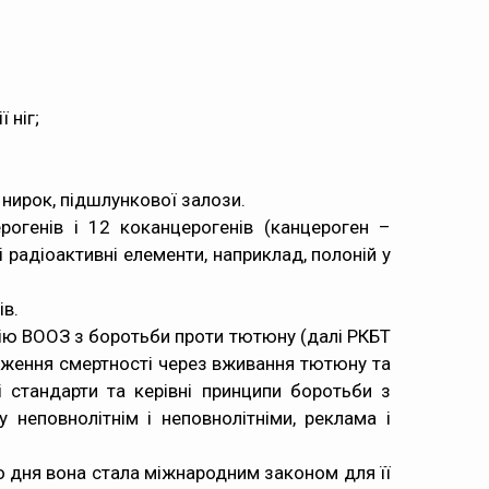
 ніг;
, нирок, підшлункової залози.
огенів і 12 коканцерогенів (канцероген –
радіоактивні елементи, наприклад, полоній у
ів.
нцію ВООЗ з боротьби проти тютюну (далі РКБТ
ження смертності через вживання тютюну та
 стандарти та керівні принципи боротьби з
еповнолітнім і неповнолітніми, реклама і
го дня вона стала міжнародним законом для її