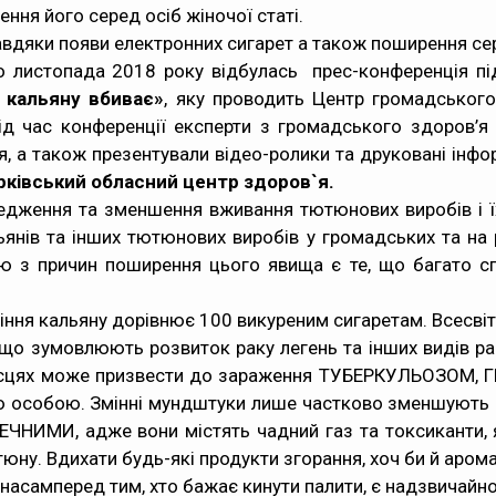
ення його серед осіб жіночої статі.
вдяки появи електронних сигарет а також поширення сер
о листопада 2018 року відбулась прес-конференція пі
 кальяну вбиває»
,
яку проводить Центр громадського 
ід час конференції експерти з громадського здоров’я 
’я, а також презентували відео-ролики та друковані інфо
рківський обласний центр здоров`я.
дження та зменшення вживання тютюнових виробів і їх
ьянів та інших тютюнових виробів у громадських та на 
єю з причин поширення цього явища є те, що багато с
ння кальяну дорівнює 100 викуреним сигаретам. Всесвіт
 що зумовлюють розвиток раку легень та інших видів рак
 місцях може призвести до зараження ТУБЕРКУЛЬОЗОМ,
ою особою. Змінні мундштуки лише частково зменшують 
ЕЧНИМИ, адже вони містять чадний газ та токсиканти, я
юну. Вдихати будь-які продукти згорання, хоч би й арома
асамперед тим, хто бажає кинути палити, є надзвичайно