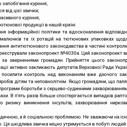
 запобігання куріння;
я від цієї звички;
пасивного куріння;
ютюнової продукції в нашій країні
я інформаційної політики та вдосконалення відповід
 малюнків та їх ротацій на тютюнових упаковках щодо
вання антитютюнового законодавства в частині контрол
й зареєстрували законопроект №4030а. Цей законопроек
и за зверненнями громадян. Прийняття цього законо
ізації активно закликають депутатів Верховної Ради Укр
о посилити контроль над виконанням вже діючого за
обів дітям та неповнолітнім. Якщо громадяни, що палять
 програми боротьби з серцево-судинними захворювання
зи. В п’ять разів більше спостерігається випадків раптово
о ризику виникнення інсультів, захворювання ниркових
медичною, а й соціальною проблемою. Не зважаючи на іс
то. Ця шкідлива звичка міцно утримується в побуті люде