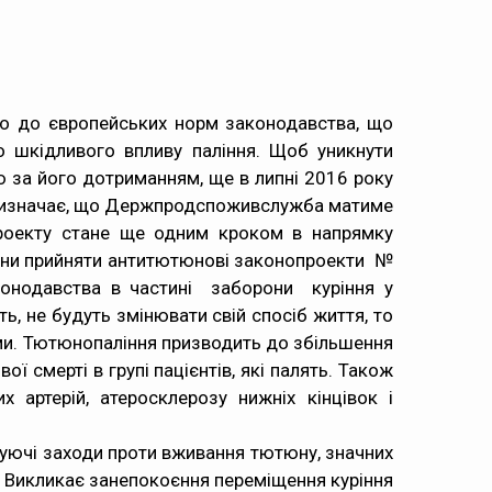
но до європейських норм законодавства, що
 шкідливого впливу паління. Щоб уникнути
ю за його дотриманням, ще в липні 2016 року
т визначає, що Держпродспоживслужба матиме
проекту стане ще одним кроком в напрямку
аїни прийняти антитютюнові
законопроекти №
конодавства в частині заборони куріння у
, не будуть змінювати свій спосіб життя, то
ми. Тютюнопаління призводить до збільшення
ї смерті в групі пацієнтів, які палять. Також
 артерій, атеросклерозу нижніх кінцівок і
нуючі заходи проти вживання тютюну, значних
й. Викликає занепокоєння переміщення куріння