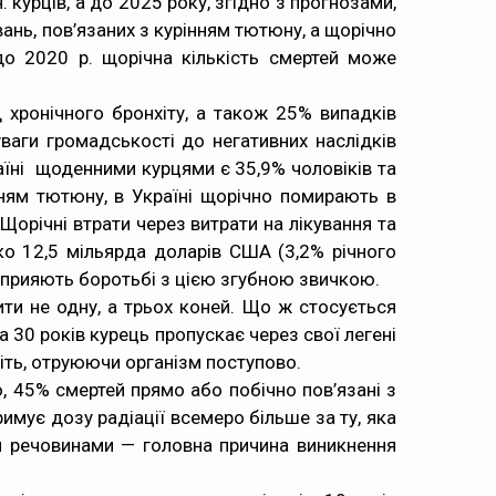
 курців, а до 2025 року, згідно з прогнозами,
ань, пов’язаних з курінням тютюну, а щорічно
о 2020 р. щорічна кількість смертей може
д хронічного бронхіту, а також 25% випадків
уваги громадськості до негативних наслідків
аїні щоденними курцями є 35,9% чоловіків та
нням тютюну, в Україні щорічно помирають в
Щорічні втрати через витрати на лікування та
ко 12,5 мільярда доларів США (3,2% річного
 сприяють боротьбі з цією згубною звичкою.
ити не одну, а трьох коней. Що ж стосується
 30 років курець пропускає через свої легені
іть, отруюючи організм поступово.
, 45% смертей прямо або побічно пов’язані з
мує дозу радіації всемеро більше за ту, яка
и речовинами — головна причина виникнення