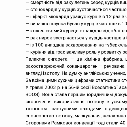
— смертність від раку легень серед курців вищ
— стенокардія у курців зустрічається частіше 
— інфаркт міокарда уражує курців в 12 разів ч
— виразка шлунка буває у курців частіше в 10
— кожен сьомий курець страждає від облітеру
— рак нирок зустрічається у курців частіше в 
— із 100 випадків захворювання на туберкуль
— куріння відіграє важливу роль у розвитку р
Палаюча сигарета — це хімічна фабрика, 
ракостворюючий, коканцероген — речовина, щ
вигляді ізотопу. На думку англійських учених
За всіма цими сухими цифрами статистики стоя
У травні 2003 р. на 56-ій сесії Всесвітньої
ВООЗ). Вона стала першим юридичним докум
скорочення використання тютюну в усьому 
тютюном наступними заходами: підвищення
спонсорство тютюну, маркування, незаконна т
Сторонами Рамкової конвенції тоді стали 40 