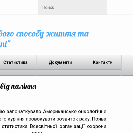
вого способу життя та
ті"
Статистика
Документи
Контакти
від паління
цію започаткувало Американське онкологічне
ого куріння провокувати розвиток раку. Поява
статистика Всесвітньої організації охорони