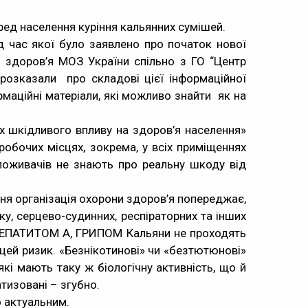
ед населення куріння кальянних сумішей.
д час якої було заявлено про початок нової
здоров’я МОЗ України спільно з ГО “Центр
розказали про складові цієї інформаційної
рмаційні матеріали, які можливо знайти як на
 шкідливого впливу на здоров’я населення»
робочих місцях, зокрема, у всіх приміщеннях
поживачів не знають про реальну шкоду від
ня організація охорони здоров’я попереджає,
у, серцево-судинних, респіраторних та інших
 ГЕПАТИТОМ А, ГРИПОМ Кальяни не проходять
цей ризик. «Безнікотинові» чи «безтютюнові»
кі мають таку ж біологічну активність, що й
тизовані – згубно.
 актуальним.