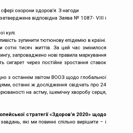
сфері охорони здоров’я. З нагоди
затверджена відповідна Заява № 1087- VIII і
ї кулі.
ливість зупинити тютюнову епідемію в країні.
и сотні тисяч життів. За цей час змінилося
тингу, запроваджено нові правила маркування
ть сигарет через постійне зростання ставок
гідно з останнім звітом ВООЗ щодо глобальної
цями, останні ж дослідження свідчать про 24
орюваності на астму, ішемічну хворобу серця,
ропейської стратегії «Здоров’я 2020» щодо
авдань, які ми повинні спільно вирішити – і