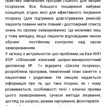
практику навчальних програм («шкіл») для хворих
псоріазом. Все більшого поширення набуває
концепція, згідно якої для ефективного лікування
псоріазу (для підтримки довготривалих ремісій)
пацієнти повинні мати повний і достовірний спектр
знань по своєму захворюванню. Це можливо лиш
у тому випадку, якщо пацієнти відповідним чином
обучені постійному контролю над своїм
захворюванням.
У зв’язку з актуальністю цієї проблеми, на базі КНП
ХОР «Обласний клінічний шкірно-венерологічний
диспансер № 1» відкрита «Школа псоріазу»,
розроблена програма, тематичний план заняття з
пацієнтами і родичами. На лекціях надається
інформація про те, що таке псоріаз, як і чому
розвивається, особливості течії і клінічні прояви
цього захворювання, сучасні методи лікування,
догляд за шкірою, режим харчування, фізіотерапія.