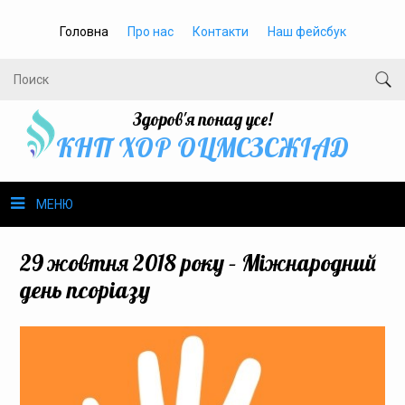
Головна
Про нас
Контакти
Наш фейсбук
Здоров'я понад усе!
КНП ХОР ОЦМСЗСЖIАД
МЕНЮ
Про нас
29 жовтня 2018 року – Міжнародний
день псоріазу
Громадське здоров’я
Безбар’єрність
Громадянам