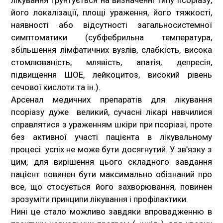
лікування ґрунтується на визначенні типу псоріазу,
його локалізації, площі ураження, його тяжкості,
наявності або відсутності загальносистемної
симптоматики (субфебрильна температура,
збільшення лімфатичних вузлів, слабкість, висока
стомлюваність, млявість, апатія, депресія,
підвищення ШОЕ, лейкоцитоз, високий рівень
сечової кислоти та ін.).
Арсенал медичних препаратів для лікування
псоріазу дуже великий, сучасні лікарі навчилися
справлятися з ураженням шкіри при псоріазі, проте
без активної участі пацієнта в лікувальному
процесі успіх не може бути досягнутий. У зв’язку з
цим, для вирішення цього складного завдання
пацієнт повинен бути максимально обізнаний про
все, що стосується його захворювання, повинен
зрозуміти принципи лікування і профілактики.
Нині це стало можливо завдяки впровадженню в