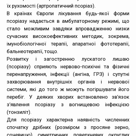
їх рухомості (
артропатичний псоріаз
).
В країнах Європи лікування будь-якої форми
псоріазу надається в амбулаторному режимі, що
стало можливим завдяки впровадженню низки
сучасних високоефективних методик, зокрема,
імунобіологічної терапії, апаратної фототерапії,
бальнеотерапії, тощо.
Розвитку і загостренню лускатого лишаю
(псоріазу) сприяють нервово-психічні та фізичні
перенапруження, інфекції (ангіна, ГРЗ) і супутні
захворювання внутрішніх органів і нервової
системи, які до того ж можуть погіршувати його
перебіг. У деяких хворих встановлено зв’язок
з’явлення псоріазу з вогнищевою інфекцією
(тонзиліт).
Для псоріазу характерна наявність численних
спочатку дрібних (розміром з просяне зерно,
сочевицю) симетричних поверхневих округлих