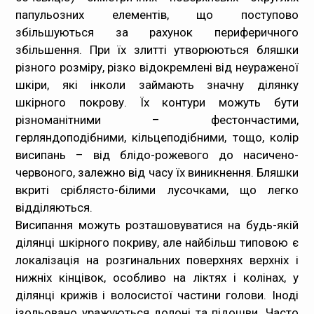
папульозних елементів, що поступово
збільшуються за рахунок периферичного
збільшення. При їх злитті утворюються бляшки
різного розміру, різко відокремлені від неураженої
шкіри, які інколи займають значну ділянку
шкірного покрову. Їх контури можуть бути
різноманітними – фестончастими,
герляндоподібними, кільцеподібними, тощо, колір
висипань – від блідо-рожевого до насичено-
червоного, залежно від часу їх виникнення. Бляшки
вкриті сріблясто-білими лусочками, що легко
відділяються.
Висипання можуть розташовуватися на будь-якій
ділянці шкірного покриву, але найбільш типовою є
локалізація на розгинальних поверхнях верхніх і
нижніх кінцівок, особливо на ліктях і колінах, у
ділянці крижів і волосистої частини голови. Іноді
ізольовано уражуються долоні та підошви. Часто