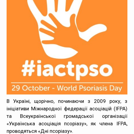
Медпрацівникам
Статистика
Документи
Контакти
Карта сайта
В Україні, щорічно, починаючи з 2009 року, з
ініціативи Міжнародної федерації асоціацій (IFPA)
та Всеукраїнської громадської організації
«Українська асоціація псоріазу», як члена ІFPA,
проводяться «Дні псоріазу».