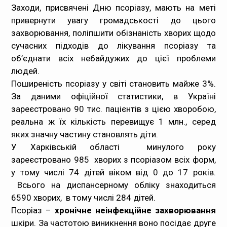
Заходи, присвячені Дню псоріазу, мають на меті
привернути увагу громадськості до цього
захворювання, поліпшити обізнаність хворих щодо
сучасних підходів до лікування псоріазу та
об’єднати всіх небайдужих до цієї проблеми
людей.
Поширеність псоріазу у світі становить майже 3%.
За даними офіційної статистики, в Україні
зареєстровано 90 тис. пацієнтів з цією хворобою,
реальна ж їх кількість перевищує 1 млн., серед
яких значну частину становлять діти.
У Харківській області минулого року
зареєстровано 985 хворих з псоріазом всіх форм,
у тому числі 74 дітей віком від 0 до 17 років.
Всього на диспансерному обліку знаходиться
6590 хворих, в тому числі 284 дітей.
Псоріаз –
хронічне неінфекційне захворювання
шкіри. За частотою виникнення воно посідає друге