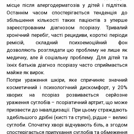
місце після алергодерматозів у дітей і підлітків.
Останнім часом спостерігається тенденція до
збільшення кількості таких пацієнтів з уперше
зареєстрованим діагнозом псоріазу. Тривалий
хронічний перебіг, часті рецидиви, короткі періоди
ремісій, складний психоемоційний фон
дозволяють розглядати цю проблему не лише як
медичну, але й соціальну проблему. Для дітей та
їхніх батьків діагноз псоріазу часто сприймається
майже як вирок.
Попри ураження шкіри, яке спричиняє значний
косметичний і психологічний дискомфорт, у 20%
хворих на псоріаз розвивається серйозне
ураження суглобів –
псоріатичний артрит
, що може
призвести до інвалідизації. При цьому страждають
здебільшого дрібні (кисті та ступні), рідше – великі
суглоби. Спочатку хворі відчувають біль, а згодом
спостерігається припухання суглобів та обмеження