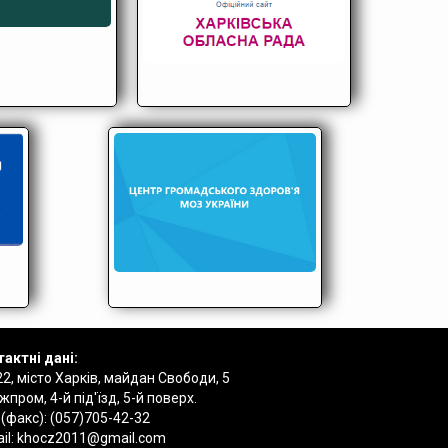
актні дані:
2, місто Харків, майдан Свободи, 5
пром, 4-й під'їзд, 5-й поверх.
 (факс):
(057)705-42-32
il:
khocz2011@gmail.com