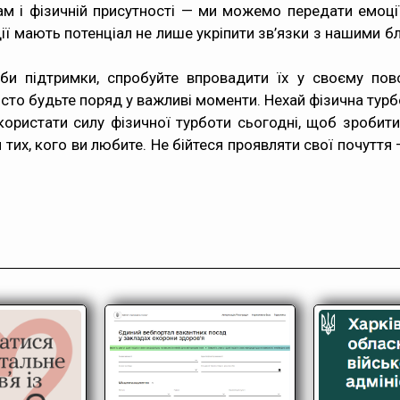
м і фізичній присутності — ми можемо передати емоці
 дії мають потенціал не лише укріпити зв’язки з нашими 
оби підтримки, спробуйте впровадити їх у своєму повс
росто будьте поряд у важливі моменти. Нехай фізична т
ористати силу фізичної турботи сьогодні, щоб зробит
 тих, кого ви любите. Не бійтеся проявляти свої почутт