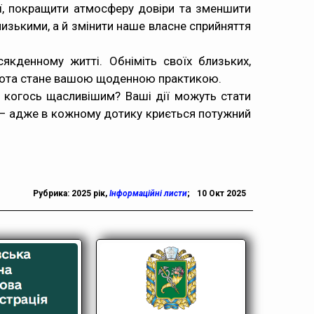
ї, покращити атмосферу довіри та зменшити
близькими, а й змінити наше власне сприйняття
якденному житті. Обніміть своїх близьких,
урбота стане вашою щоденною практикою.
и когось щасливішим? Ваші дії можуть стати
я — адже в кожному дотику криється потужний
Рубрика:
2025 рік
,
Інформаційні листи
;
10 Окт 2025