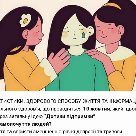
ТИСТИКИ, ЗДОРОВОГО СПОСОБУ ЖИТТЯ ТА ІНФОРМАЦІ
ального здоров`я, що проводиться
10 жовтня
, який цьо
ерез загальну ідею
“Дотики підтримки”
.
 самопочуття людей?
я та сприяти зменшенню рівня депресії та тривоги.