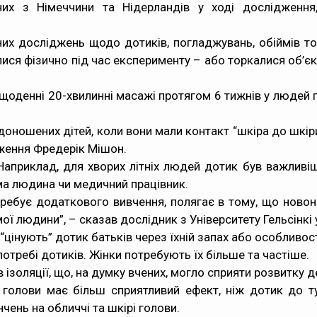
их з Німеччини та Нідерландів у ході дослідженн
чних досліджень щодо дотиків, погладжувань, обіймів т
ся фізично під час експерименту – або торкалися об’єкта
щоденні 20-хвилинні масажі протягом 6 тижнів у людей
доношених дітей, коли вони мали контакт “шкіра до шкі
дження Фредерік Мішон.
 Наприклад, для хворих літніх людей дотик був важливі
ма людина чи медичний працівник.
требує додаткового вивчення, полягає в тому, що новон
ої людини”, – сказав дослідник з Університету Гельсінкі 
інують” дотик батьків через їхній запах або особливості
потребі дотиків. Жінки потребують їх більше та частіше.
ізоляції, що, на думку вчених, могло сприяти розвитку деп
голови має більш сприятливий ефект, ніж дотик до т
чень на обличчі та шкірі голови.