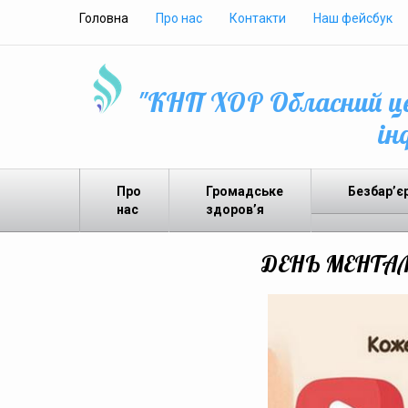
Головна
Про нас
Контакти
Наш фейсбук
"КНП ХОР Обласний це
ін
Про
Громадське
Безбар’є
нас
здоров’я
ДЕНЬ МЕНТАЛ