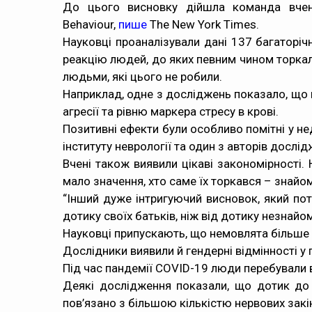
До цього висновку дійшла команда вчен
Behaviour,
пише
The New York Times.
Науковці проаналізували дані 137 багаторі
реакцію людей, до яких певним чином торкали
людьми, які цього не робили.
Наприклад, одне з досліджень показало, що 
агресії та рівню маркера стресу в крові.
Позитивні ефекти були особливо помітні у не
інституту неврології та один з авторів дослі
Вчені також виявили цікаві закономірності.
мало значення, хто саме їх торкався – знайо
“Інший дуже інтригуючий висновок, який по
дотику своїх батьків, ніж від дотику незнайом
Науковці припускають, що немовлята більше “ц
Дослідники виявили й гендерні відмінності у 
Під час пандемії COVID-19 люди перебували в 
Деякі дослідження показали, що дотик до 
пов’язано з більшою кількістю нервових закін