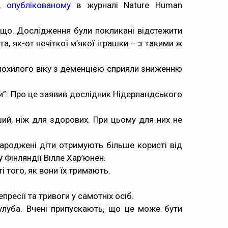
я,
опублікованому
в журналі Nature Human
ощо. Дослідження були покликані відстежити
, як-от нечіткої м’якої іграшки – з такими ж
 похилого віку з деменцією сприяли зниженню
ри”. Про це заявив дослідник Нідерландського
ший, ніж для здорових. При цьому для них не
ароджені діти отримують більше користі від
у Фінляндії Вілле Хар’юнен.
 того, як вони їх тримають.
ресії та тривоги у самотніх осіб.
улуба. Вчені припускають, що це може бути