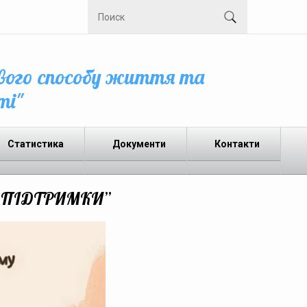
вого способу життя та
ті"
Статистика
Документи
Контакти
И ПІДТРИМКИ”