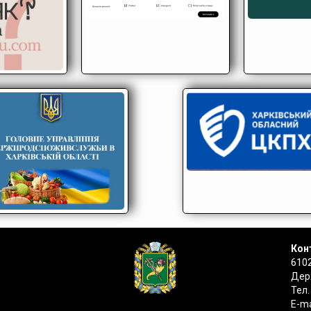
Конт
6102
Держ
Тел.
E-ma