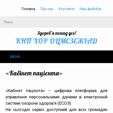
Головна
Про нас
Контакти
Наш фейсбук
Здоров'я понад усе!
КНП ХОР ОЦМСЗСЖIАД
МЕНЮ
Про нас
«Кабінет пацієнта»
Громадське здоров’я
«Кабінет пацієнта» – цифрова платформа для
Безбар’єрність
управління персональними даними в електронній
системі охорони здоров’я (ЕСОЗ).
Громадянам
На сьогодні сервіс доступний для всіх громадян