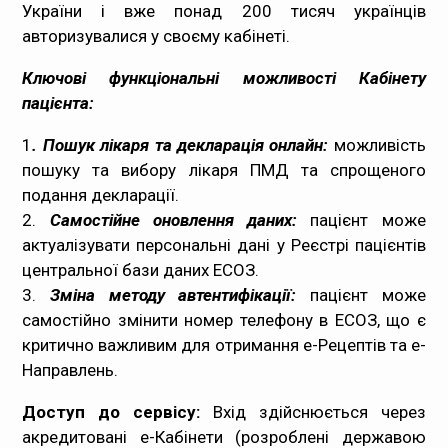
України і вже понад 200 тисяч українців
Медпрацівникам
авторизувалися у своєму кабінеті.
Ключові функціональні можливості Кабінету
Статистика
пацієнта:
Документи
1
. Пошук лікаря та декларація онлайн:
можливість
пошуку та вибору лікаря ПМД та спрощеного
Контакти
подання декларації.
2.
Самостійне оновлення даних:
пацієнт може
Карта сайта
актуалізувати персональні дані у Реєстрі пацієнтів
центральної бази даних ЕСОЗ.
3.
Зміна методу автентифікації:
пацієнт може
самостійно змінити номер телефону в ЕСОЗ, що є
критично важливим для отримання е-Рецептів та е-
Направлень.
Доступ до сервісу:
Вхід здійснюється через
акредитовані е-Кабінети (розроблені державою