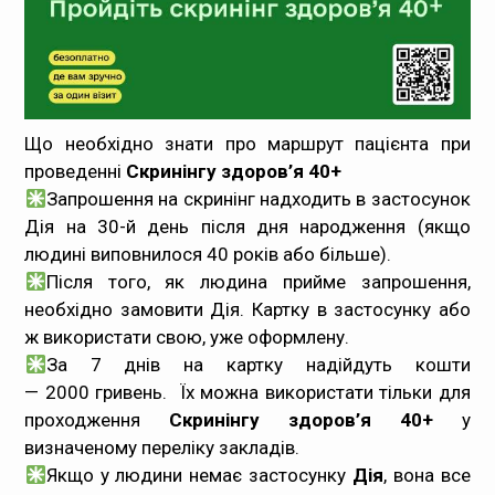
Медпрацівникам
Статистика
Документи
Що необхідно знати про маршрут пацієнта при
проведенні
Скринінгу здоров’я 40+
Контакти
Запрошення на скринінг надходить в застосунок
Дія на 30-й день після дня народження (якщо
Карта сайта
людині виповнилося 40 років або більше).
Після того, як людина прийме запрошення,
необхідно замовити Дія. Картку в застосунку або
ж використати свою, уже оформлену.
За 7 днів на картку надійдуть кошти
— 2000 гривень. Їх можна використати тільки для
проходження
Скринінгу здоров’я 40+
у
визначеному переліку закладів.
Якщо у людини немає застосунку
Дія
, вона все