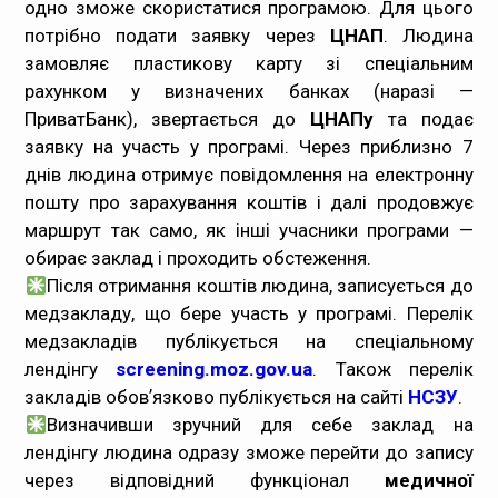
одно зможе скористатися програмою. Для цього
потрібно подати заявку через
ЦНАП
. Людина
замовляє пластикову карту зі спеціальним
рахунком у визначених банках (наразі —
ПриватБанк), звертається до
ЦНАПу
та подає
заявку на участь у програмі. Через приблизно 7
днів людина отримує повідомлення на електронну
пошту про зарахування коштів і далі продовжує
маршрут так само, як інші учасники програми —
обирає заклад і проходить обстеження.
Після отримання коштів людина, записується до
медзакладу, що бере участь у програмі. Перелік
медзакладів публікується на спеціальному
лендінгу
screening.moz.gov.ua
. Також перелік
закладів обовʼязково публікується на сайті
НСЗУ
.
Визначивши зручний для себе заклад на
лендінгу людина одразу зможе перейти до запису
через відповідний функціонал
медичної