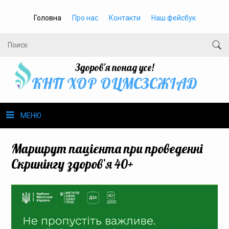
Головна
Про нас
Контакти
Наш фейсбук
Здоров'я понад усе!
КНП ХОР ОЦМСЗСЖIАД
МЕНЮ
Про нас
Маршрут пацієнта при проведенні
Скринінгу здоров’я 40+
Громадське здоров’я
Безбар’єрність
Громадянам